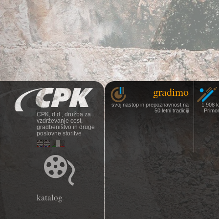
gradimo
svoj nastop in prepoznavnost na
1.908 
50 letni tradiciji
Primor
CPK, d.d., družba za
vzdrževanje cest,
gradbeništvo in druge
poslovne storitve
katalog