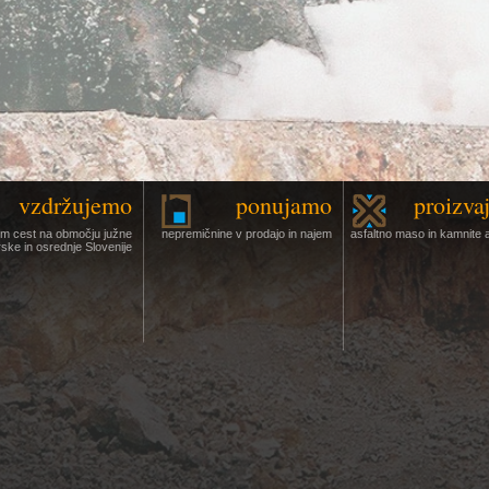
vzdržujemo
ponujamo
proizva
km cest na območju južne
nepremičnine v prodajo in najem
asfaltno maso in kamnite 
ske in osrednje Slovenije