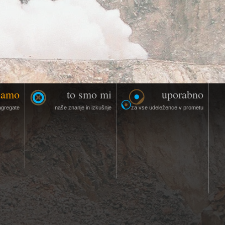
jamo
to smo mi
uporabno
agregate
naše znanje in izkušnje
za vse udeležence v prometu