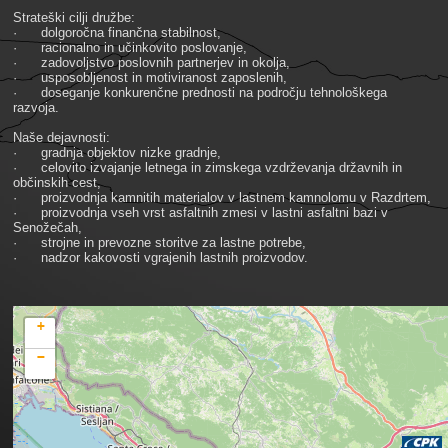
Strateški cilji družbe:
· dolgoročna finančna stabilnost,
· racionalno in učinkovito poslovanje,
· zadovoljstvo poslovnih partnerjev in okolja,
· usposobljenost in motiviranost zaposlenih,
· doseganje konkurenčne prednosti na področju tehnološkega
razvoja.
Naše dejavnosti:
· gradnja objektov nizke gradnje,
· celovito izvajanje letnega in zimskega vzdrževanja državnih in
občinskih cest,
· proizvodnja kamnitih materialov v lastnem kamnolomu v Razdrtem,
· proizvodnja vseh vrst asfaltnih zmesi v lastni asfaltni bazi v
Senožečah,
· strojne in prevozne storitve za lastne potrebe,
· nadzor kakovosti vgrajenih lastnih proizvodov.
+
−