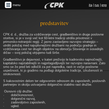
menu
ita
|
rus
|
eng
gradimo
predstavitev
CPK d. d., družba za vzdrževanje cest, gradbeništvo in druge poslovne
storitve, si je v svoji več kot 60-letni tradiciji utrdila prisotnost v
primorsko-notranjski regiji. Z jasno zastavljeno razvojno strategijo –
utrditi položaj med najvplivnejšimi družbami na področju gradnje in
vzdrževanja cest ter drugih objektov na območju Slovenije in sosednjih
držav – svoj položaj utrjujemo tudi širše.
Gradbeništvo je dejavnost, v kateri preživijo le kadrovsko najmočnejši,
kapitalsko najstabilnejši in najprilagodljivejši ter razvojno naravnani. Zato
smo se že pred leti odločili za pot napredka, rasti in večje poslovne
uspešnosti, ki jo gradimo na podlagi dolgoletne tradicije, izkušenosti in
strokovnosti.
S kakovostnim delom ter odgovornim odnosom do zaposlenih, poslovnih
partnerjev in okolja ustvarjamo dolgoročno stabilno rast družbe.
Osnovni cilji družbe:
· dobičkonosnost,
· dolgoročni razvoj,
· zadovoljstvo zaposlenih,
· ugled.