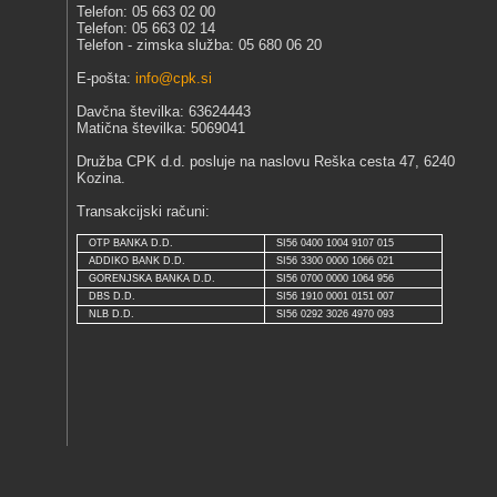
Telefon: 05 663 02 00
Telefon: 05 663 02 14
Telefon - zimska služba: 05 680 06 20
E-pošta:
info@cpk.si
Davčna številka: 63624443
Matična številka: 5069041
Družba CPK d.d. posluje na naslovu Reška cesta 47, 6240
Kozina.
Transakcijski računi:
OTP BANKA D.D.
SI56 0400 1004 9107 015
ADDIKO BANK D.D.
SI56 3300 0000 1066 021
GORENJSKA BANKA D.D.
SI56 0700 0000 1064 956
DBS D.D.
SI56 1910 0001 0151 007
NLB D.D.
SI56 0292 3026 4970 093