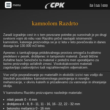
menu
ita
|
rus
|
eng
gradimo
kamnolom Razdrto
Zaradi izgradnje cest in s tem povezane potrebe po surovinah je po drugi
svetovni vojni ob robu vasi Razdrto pričel nastajati istoimenski
kamnolom, katerega proizvodnja se je iz leta v leto povečevala in danes
dosega kar 130.000 m3 letno.
Apnenec s tamkajšnjega pridobivalnega prostora omogoča kvalitetno
predelavo v pesek, drobljenec in tamponski material. Zaradi bližine
Asfaltne baze Senožeče ta material v pretežni meri uporabljamo za
lastno proizvodnjo asfaltnih zmesi. Visokokakovostni materiali
zagotavljajo zadovoljstvo tudi najzahtevnejšim odjemalcem.
Vse večje povpraševanje po materialih in ekološki izzivi nas vodijo do
številnih posodobitev kamnolomskega postrojenja in novejše
mehanizacije, v okviru katerih si prizadevamo za varovanje in ohranjanje
okolja.
V kamnolomu Razdrto proizvajamo naslednje materiale:
mleti pesek 0 - 4 mm
drobljence 4 - 8, 8 - 11, 11 - 16, 16 - 22, 22 - 32 mm
betonsko mešanico 0 - 16 mm